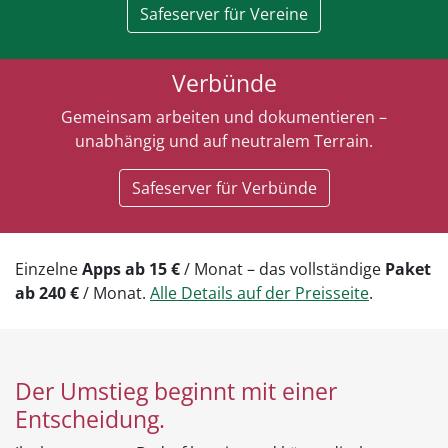
Safeserver für Vereine
Verbünde
Gemeinsam arbeiten und dokumentieren –
unabhängig und auf neutralem Terrain.
Safeserver für Verbünde
Einzelne
Apps ab 15 €
/ Monat – das vollständige
Paket
ab 240 €
/ Monat.
Alle Details auf der Preisseite
.
Der Umstieg beginnt mit einer
Entscheidung.