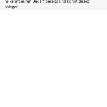
Ihr kennt euren Bedarf bereits und könnt direkt
loslegen.
Unverbindlich anfragen
Eure gewohnten Tools – ersetzt
durch Open-Source-Alternativen