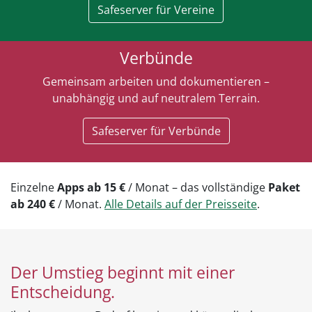
Safeserver für Vereine
Verbünde
Gemeinsam arbeiten und dokumentieren –
unabhängig und auf neutralem Terrain.
Safeserver für Verbünde
Einzelne
Apps ab 15 €
/ Monat – das vollständige
Paket
ab 240 €
/ Monat.
Alle Details auf der Preisseite
.
Der Umstieg beginnt mit einer
Entscheidung.