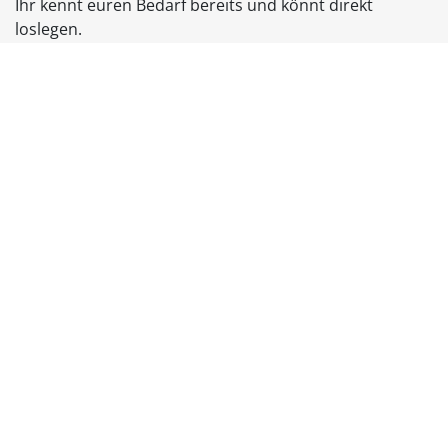
Ihr kennt euren Bedarf bereits und könnt direkt
loslegen.
Unverbindlich anfragen
Eure gewohnten Tools – ersetzt
durch Open-Source-Alternativen