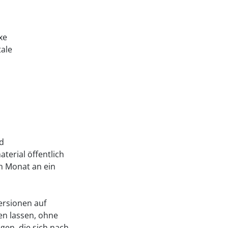
xe
tale
nd
terial öffentlich
n Monat an ein
rsionen auf
en lassen, ohne
gen, die sich nach