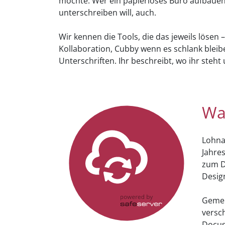
möchte. Wer ein papierloses Büro aufbauen 
unterschreiben will, auch.
Wir kennen die Tools, die das jeweils lösen
Kollaboration, Cubby wenn es schlank bleiben
Unterschriften. Ihr beschreibt, wo ihr steht
Wa
Lohna
Jahres
zum D
Desig
Gemei
versc
Docus