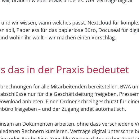
will, braucht wieder etwas anderes. Wer Verträge digital
 – und wir wissen, wann welches passt. Nextcloud für komple
 soll, Paperless für das papierlose Büro, Docuseal für digi
 und wohin ihr wollt – wir machen einen Vorschlag.
s das in der Praxis bedeutet
brechnungen für alle Mitarbeitenden bereitstellen, BWA u
abschlüsse nur für die Geschäftsleitung freigeben, Pressema
ownload anbieten. Einen Ordner schreibgeschützt für eine
nbüro freigeben – und der Zugang endet automatisch.
nsam an Dokumenten arbeiten, ohne dass verschiedene Ve
hiedenen Rechnern kursieren. Verträge digital unterschreib
ign oder Adobe Sign. Sensible Zugangsdaten sicher übertra